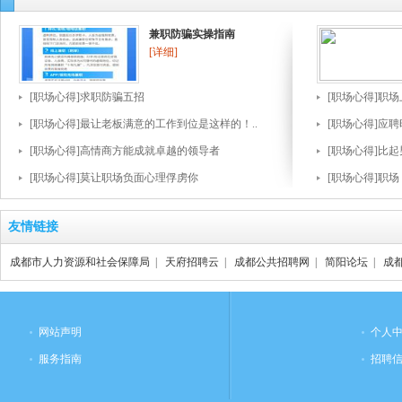
兼职防骗实操指南
[详细]
[职场心得]求职防骗五招
[职场心得]职
[职场心得]最让老板满意的工作到位是这样的！..
[职场心得]应
[职场心得]高情商方能成就卓越的领导者
[职场心得]比
[职场心得]莫让职场负面心理俘虏你
[职场心得]职
友情链接
成都市人力资源和社会保障局
|
天府招聘云
|
成都公共招聘网
|
简阳论坛
|
成
网站声明
个人
服务指南
招聘