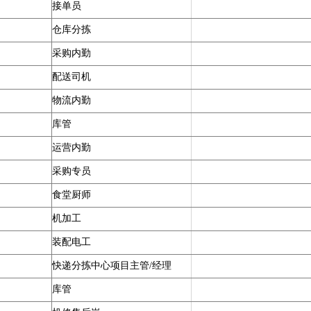
接单员
仓库分拣
采购内勤
配送司机
物流内勤
库管
运营内勤
采购专员
食堂厨师
机加工
装配电工
快递分拣中心项目主管/经理
库管