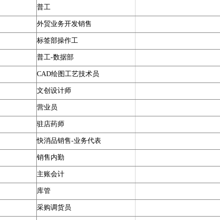
普工
外贸业务开发销售
标签部操作工
普工-数据部
CAD绘图工艺技术员
文创设计师
营业员
驻店药师
快消品销售
-
业务代表
销售内勤
主账会计
库管
采购调货员