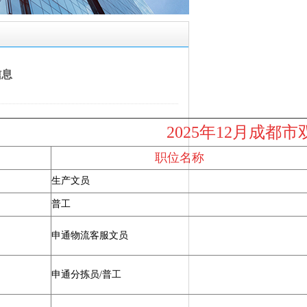
信息
2025
年
12
月成都市
职位名称
生产文员
普工
申通物流客服文员
申通分拣员/普工