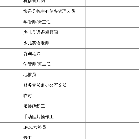
机修售后岗
快递分拣中心储备管理人员
学管师/班主任
少儿英语课程顾问
少儿英语老师
咨询老师
学管师/班主任
地推员
财务专员兼办公室文员
临时工
服装缝纫工
手动贴片操作工
IPQC检验员
普工