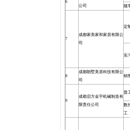
6
公司
随
定
成都家美家和家居有限公
7
司
实
成都朗墅美居科技有限公
8
销
司
普
成都启方金宇机械制造有
9
限责任公司
数
工